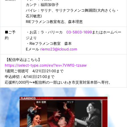
カンテ：福田加弥子
バイレ：サリナ、サリナフラメンコ舞踊団(大内さくら・
石川敏恵)
RIEフラメンコ教室有志、森本理恵
■ご予
・お店：ラ・バリーカ
03-5803-1699
またはホームペー
約
ジより
・Rieフラメンコ教室 森本
Eメール
riemo23@icloud.com
【配信申込はこちら】
https://select-type.com/ev/?ev=7VWfG-tzsaw
1週間ご視聴可 4/21(日)21:00まで
申込締切：4/14(日)21:00まで
応援料1,000円〜※配信料の一部はいわき市災害対策本部へ寄付。