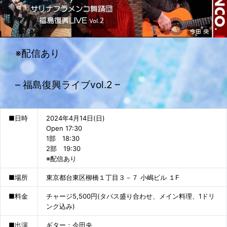
※配信あり
– 福島復興ライブvol.2 –
■日時
2024年4月14日(日)
Open 17:30
1部 18:30
2部 19:30
※配信あり
■場所
東京都台東区柳橋１丁目３－７ 小嶋ビル １F
■料金
チャージ5,500円(タパス盛り合わせ、メイン料理、1ドリ
ンク込み)
■出演
ギター：今田央